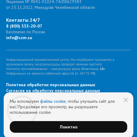
Лицензия № Л041-01024-74/00629383
от 25.11.2022, Минздрав Челябинской области
Контакты 24/7
8 (800) 333-20-07
Бесплатно по России
info@czm.su
Информационный наркологический центр. Мы подбираем программу и
организуем запись; медпроцедуры проводит клиника-партнёр.
Имеются противопоказания — консультация врача обязательна.
18+
Информация не является публичной офертой (ст. 437 ГК РФ).
Политика обработки персональных данных
Cогласие на обработку персональных данных
Мы используем
файлы cookie
, чтобы улучшить сайт для
вас. Продолжая его просмотр, вы разрешаете
использование cookie.
Понятно